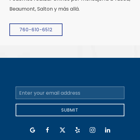
Beaumont, Salton y más allá.
760-610-6512
Email
Address
SUBMIT
google
facebook
twitter
yelp
instagram
linkedin