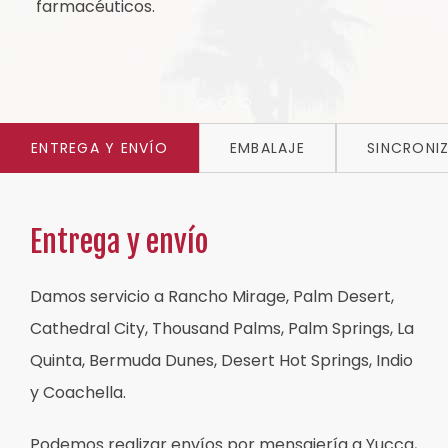
farmacéuticos.
Item 1
Item 2
Item 3
ENTREGA Y ENVÍO
EMBALAJE
SINCRONI
Entrega y envío
Damos servicio a Rancho Mirage, Palm Desert,
Cathedral City, Thousand Palms, Palm Springs, La
Quinta, Bermuda Dunes, Desert Hot Springs, Indio
y Coachella.
Podemos realizar envíos por mensajería a Yucca,