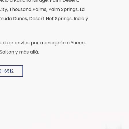
icio a Rancho Mirage, Palm Desert,
ity, Thousand Palms, Palm Springs, La
muda Dunes, Desert Hot Springs, Indio y
alizar envíos por mensajería a Yucca,
alton y más allá.
0-6512