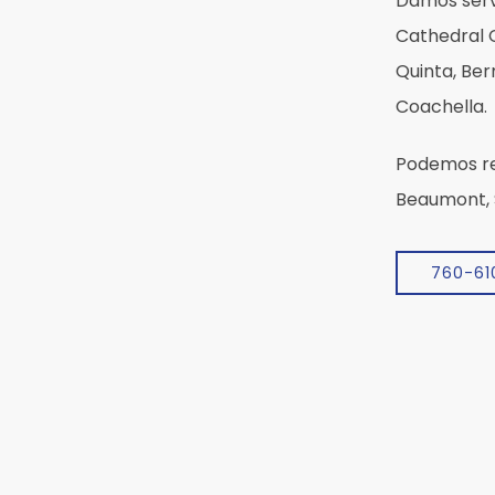
Damos serv
Cathedral C
Quinta, Ber
Coachella.
Podemos re
Beaumont, S
760-61